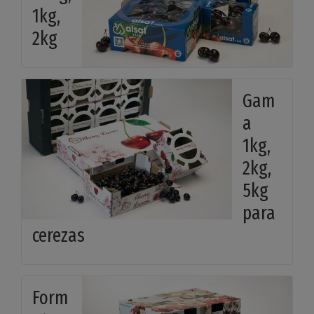
1kg,
2kg
Gam
a
1kg,
2kg,
5kg
para
cerezas
Form