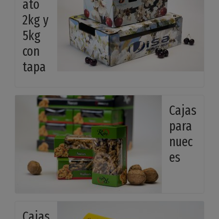
ato
2kg y
5kg
con
tapa
Cajas
para
nuec
es
Cajas