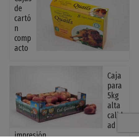
de
cartó
n
comp
acto
Caja
para
5kg
alta
calid
ad
impresión